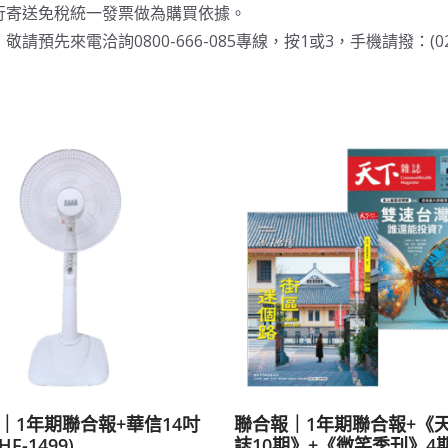
行寄送免稅統一發票做為購買依據。
電洽詢0800-666-085專線，按1或3，手機請撥：(02)869
｜1年期聯合報+華信14吋
聯合報｜1年期聯合報+《
F-1499)
誌10期》+《微笑季刊》4