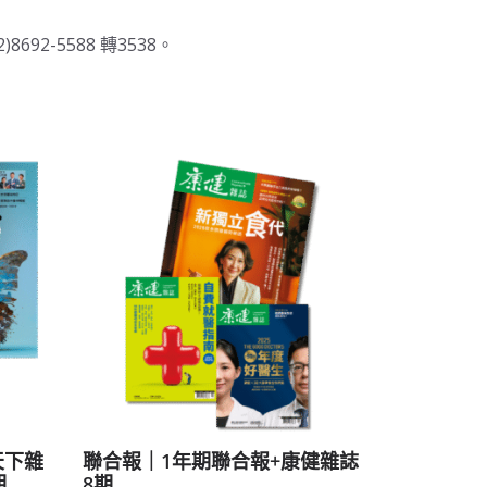
2-5588 轉3538。
天下雜
聯合報｜1年期聯合報+康健雜誌
期
8期