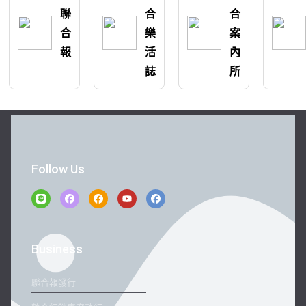
聯
合
合
合
樂
案
報
活
內
誌
所
Follow Us
Business
聯合報發行