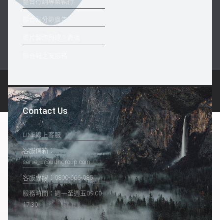
整合行銷專案執行
聯合報分類廣告
影片製作與線上直播
聯合報之友服務
Copyright © 2026
聯合報用戶生活+
. Powered by
ColorMag
and
WordPress
.
Contact Us
LINE線上客服
客服信箱：
serve_u@udngroup.com
客服專線：0800-666-085
服務時間：週一至週五09:00-
17:30